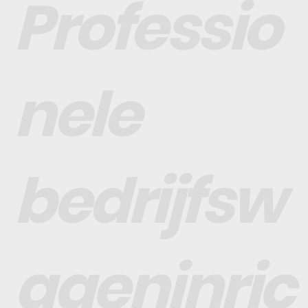
Professio
nele
bedrijfsw
ageninric