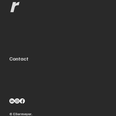
r
Contact
Hoogoorddreef 70
1101 BG Amsterdam
088 - 336 00 33
info@ellermeyer.nl
© Ellermeyer.