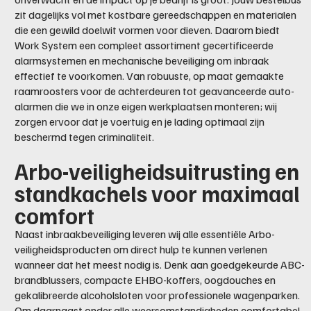
zit dagelijks vol met kostbare gereedschappen en materialen
die een gewild doelwit vormen voor dieven. Daarom biedt
Work System een compleet assortiment gecertificeerde
alarmsystemen en mechanische beveiliging om inbraak
effectief te voorkomen. Van robuuste, op maat gemaakte
raamroosters voor de achterdeuren tot geavanceerde auto-
alarmen die we in onze eigen werkplaatsen monteren; wij
zorgen ervoor dat je voertuig en je lading optimaal zijn
beschermd tegen criminaliteit.
Arbo-veiligheidsuitrusting en
standkachels voor maximaal
comfort
Naast inbraakbeveiliging leveren wij alle essentiële Arbo-
veiligheidsproducten om direct hulp te kunnen verlenen
wanneer dat het meest nodig is. Denk aan goedgekeurde ABC-
brandblussers, compacte EHBO-koffers, oogdouches en
gekalibreerde alcoholsloten voor professionele wagenparken.
Om daarnaast onder alle weersomstandigheden comfortabel