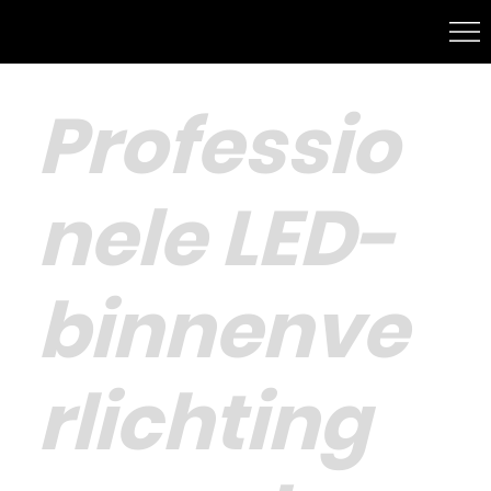
Professio
nele LED-
binnenve
rlichting