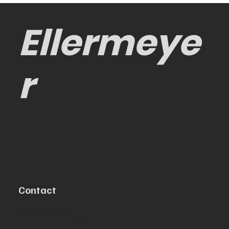
Ellermeye
r
Contact
Hoogoorddreef 70
1101 BG Amsterdam